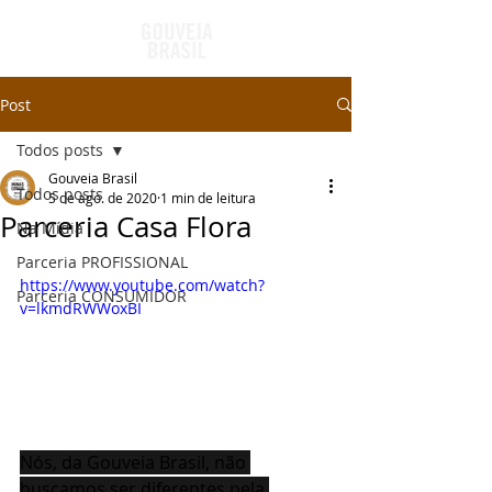
Post
Todos posts
Gouveia Brasil
Todos posts
5 de ago. de 2020
1 min de leitura
Parceria Casa Flora
Na Mídia
Parceria PROFISSIONAL
https://www.youtube.com/watch?
Parceria CONSUMIDOR
v=lkmdRWWoxBI
Nós, da Gouveia Brasil, não 
buscamos ser diferentes pela 