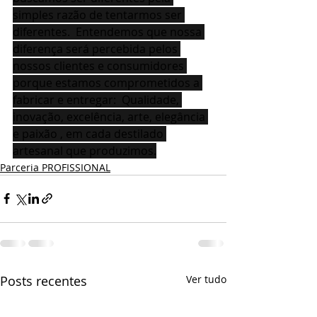
simples razão de tentarmos ser 
diferentes.  Entendemos que nossa 
diferença será percebida pelos 
nossos clientes e consumidores 
porque estamos comprometidos a 
fabricar e entregar:  Qualidade, 
inovação, excelência, arte, elegância 
e paixão , em cada destilado 
artesanal que produzimos.
Parceria PROFISSIONAL
Posts recentes
Ver tudo