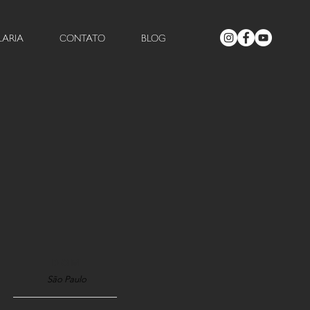
ARIA
CONTATO
BLOG
DOM
São Paulo