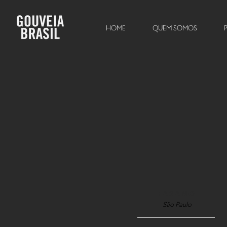
HOME
QUEM SOMOS
FASANO
São Paulo